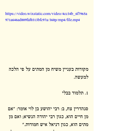
https://video.wixstatic.com/video/4cc34b_6f7965a
971a646ad889faf0313bfc97a/360p/mp4/file.mp4
מקורות בעניין משיח מן המתים על פי הלכה 
למעשה. 
1. תלמוד בבלי
סנהדרין צח, ב: רבי יהושע בן לוי אומר: "אם 
מן חיים הוא, כגון רבי יהודה הנשיא; ואם מן 
מתים הוא, כגון דניאל איש חמודות."