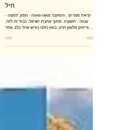
כינוס אחדות: ימין השם עושה
חיל
יציאת מצרים , והמעבר מאגו-גאווה - חמץ, למצה -
ענווה - תשובה. מתוך אהבת ישראל, כבוד זה לזה,
וריחוק מלשון הרע, בואו כולנו כאיש אחד בלב אחד
לכינוס תקומת האומה מלכות שמים ומדינה יהודית
חדשה אשר הקדוש ברוך הוא הוא מלכו והתורה היא
חוקיו. Tuesday, April 7, 2026 (20 Nisan 5786) (Chol
HaMoed of Passover), Day 4 of Pesach; (5th of the
Omer) יום שלישי, כ׳ בניסן תשפ״ו חול המועד פסח ה׳
לעומר 7:00pm בערב. מפגש זה היא הזדמנות לאחדות
ושמחה בחג חירותנו בחול המועד פסח זכר ליציאת
מצרים. זמן