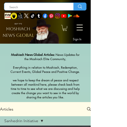
ברוך השם
MOSHIACH
GLOBAL
NEWS
Sign In
Moshiach News Global Articles:
News Updates for
the Moshiach Elite Community,
Everything in relation to Moshiach, Redemption,
Current Events, Global Peace and Positive Change.
we hope to keep the dream of peace and respect
between all mankind here, please check back from
time to time to see what we are discussing and help
create the change you want to see in the world by
sharing the articles you like.
Articles
Sanhedrin Initiative