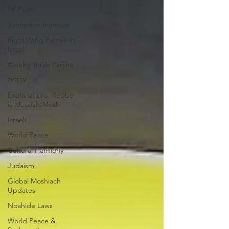
All Posts
Sanhedrin Initiative
Right Wing Parties in
Israel
Weekly Torah Parsha
עברית
Explanations: Rebbe
is Messiah/Mosh
Israeli
World Peace
Cultural Harmony
Judaism
Global Moshiach
Updates
Noahide Laws
World Peace &