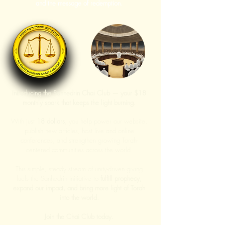
and the message of redemption.
Introducing the Sanhedrin Chai Club — your $18
monthly spark that keeps the light burning.
With just
18 dollars
, you help power our website,
publish new articles, host live and online
conferences, and strengthen growing Torah-
centered communities across the world.
This simple, steady stream of unity-driven giving
fuels the Sanhedrin initiative to
fulfill prophecy,
expand our impact, and bring more light of Torah
into the world.
Join the Chai Club today.