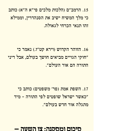
15. הרמב"ם (הלכות מלכים פי"א ה"א) כותב 
כי מלך המשיח ישיב את הסנהדרין, וממילא 
זהו תנאי הכרחי לגאולה.
16. הזוהר הקדוש (וירא קט"ז.) נאמר כי 
"חוקי הגויים מביאים חושך בעולם, אבל דיני 
התורה הם אור העולם".
17. השפת אמת (פר' משפטים) כותב כי 
"כאשר ישראל שופטים לפי התורה – מיד 
מתגלה אור חדש בעולם".
סיכום ומסקנה: צו השעה – 