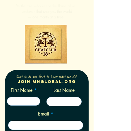
Be the one who keeps the flame alive.
Tzedakah that changes the world
— one month at a time.
Want to be the first to know what we do?
Join Mnglobal.org
First Name
Last Name
Email