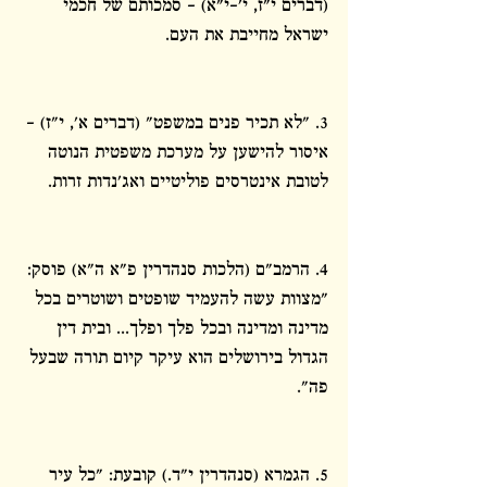
(דברים י"ז, י'-י"א) – סמכותם של חכמי 
ישראל מחייבת את העם.
3. "לא תכיר פנים במשפט" (דברים א', י"ז) – 
איסור להישען על מערכת משפטית הנוטה 
לטובת אינטרסים פוליטיים ואג'נדות זרות.
4. הרמב"ם (הלכות סנהדרין פ"א ה"א) פוסק: 
"מצוות עשה להעמיד שופטים ושוטרים בכל 
מדינה ומדינה ובכל פלך ופלך... ובית דין 
הגדול בירושלים הוא עיקר קיום תורה שבעל 
פה".
5. הגמרא (סנהדרין י"ד.) קובעת: "כל עיר 