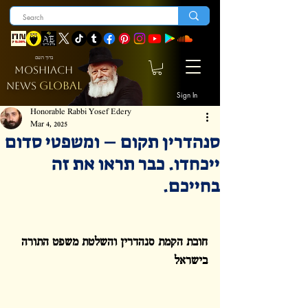
ברוך השם
MOSHIACH
GLOBAL
NEWS
Sign In
Honorable Rabbi Yosef Edery
Mar 4, 2025
סנהדרין תקום – ומשפטי סדום
ייכחדו. כבר תראו את זה
בחייכם.
חובת הקמת סנהדרין והשלטת משפט התורה 
בישראל