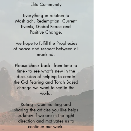
Elite Community
Everything in relation to
Moshiach, Redemption, Current
Events, Global Peace and
Positive Change.
we hope to fulfill the Prophecies
of peace and respect between all
mankind.
Please check back - from time to
time - to see what's new in the
discussion of helping to create
the G-d Fearing and Torah Based
change we want to see in the
world.
Rating , Commenting and
sharing the articles you like helps
us know if we are in the right
direction and motivates us to
continue our work.