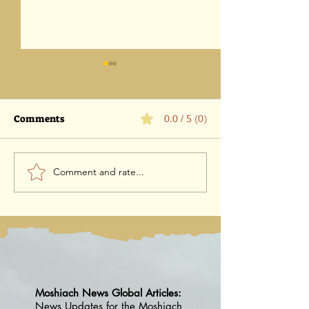
Comments
0.0 / 5 (0)
Comment and rate...
Parashat Eikev 5786-1
Parashat Vaet
August 2026 / 18 Av 5786
5786 -25 July 202
5786
Moshiach News Global Articles:
News Updates for the Moshiach