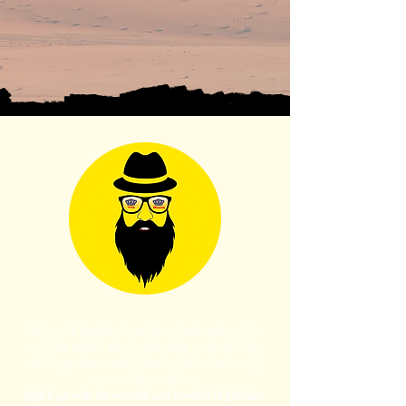
Let's work together to achieve Redemption, Join
us in this unified effort, unite, take responsibility,
add in goodness and kindness, let's reach every
corner of the world to
light it up with the warmth and comfort of Judaism