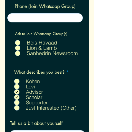
Phone (Join Whatsaap Group)
Ask to Join Whatsaap Group(s)
Beis Havaad
Lion & Lamb
Sanhedrin Newsroom
R
What describes you best?
*
e
q
Kohen
u
Levi
i
Advisor
r
Scholar
e
Supporter
d
Just Interested (Other)
Tell us a bit about yourself